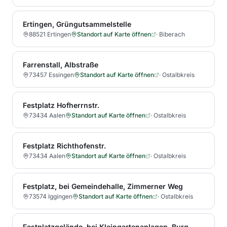
Ertingen, Grüngutsammelstelle
88521 Ertingen
Standort auf Karte öffnen
·
Biberach
Farrenstall, Albstraße
73457 Essingen
Standort auf Karte öffnen
·
Ostalbkreis
Festplatz Hofherrnstr.
73434 Aalen
Standort auf Karte öffnen
·
Ostalbkreis
Festplatz Richthofenstr.
73434 Aalen
Standort auf Karte öffnen
·
Ostalbkreis
Festplatz, bei Gemeindehalle, Zimmerner Weg
73574 Iggingen
Standort auf Karte öffnen
·
Ostalbkreis
Festplatzgelände, bei Kleingartenanlagen, Burgholzstraße