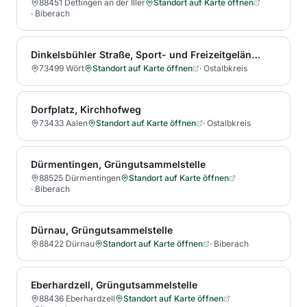
88451 Dettingen an der Iller
Standort auf Karte öffnen
·
Biberach
Dinkelsbühler Straße, Sport- und Freizeitgelände, Nordseite
73499 Wört
Standort auf Karte öffnen
·
Ostalbkreis
Dorfplatz, Kirchhofweg
73433 Aalen
Standort auf Karte öffnen
·
Ostalbkreis
Dürmentingen, Grüngutsammelstelle
88525 Dürmentingen
Standort auf Karte öffnen
·
Biberach
Dürnau, Grüngutsammelstelle
88422 Dürnau
Standort auf Karte öffnen
·
Biberach
Eberhardzell, Grüngutsammelstelle
88436 Eberhardzell
Standort auf Karte öffnen