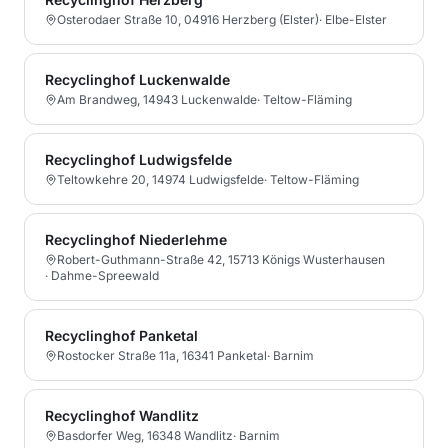
Osterodaer Straße 10, 04916 Herzberg (Elster)
·
Elbe-Elster
Recyclinghof Luckenwalde
Am Brandweg, 14943 Luckenwalde
·
Teltow-Fläming
Recyclinghof Ludwigsfelde
Teltowkehre 20, 14974 Ludwigsfelde
·
Teltow-Fläming
Recyclinghof Niederlehme
Robert-Guthmann-Straße 42, 15713 Königs Wusterhausen
·
Dahme-Spreewald
Recyclinghof Panketal
Rostocker Straße 11a, 16341 Panketal
·
Barnim
Recyclinghof Wandlitz
Basdorfer Weg, 16348 Wandlitz
·
Barnim