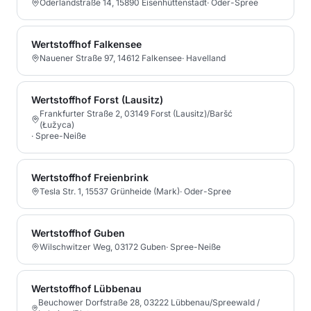
Oderlandstraße 14, 15890 Eisenhüttenstadt
·
Oder-Spree
Wertstoffhof Falkensee
Nauener Straße 97, 14612 Falkensee
·
Havelland
Wertstoffhof Forst (Lausitz)
Frankfurter Straße 2, 03149 Forst (Lausitz)/Baršć
(Łužyca)
·
Spree-Neiße
Wertstoffhof Freienbrink
Tesla Str. 1, 15537 Grünheide (Mark)
·
Oder-Spree
Wertstoffhof Guben
Wilschwitzer Weg, 03172 Guben
·
Spree-Neiße
Wertstoffhof Lübbenau
Beuchower Dorfstraße 28, 03222 Lübbenau/Spreewald /