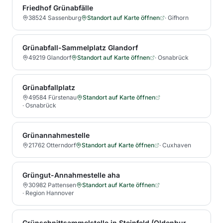
Friedhof Grünabfälle
38524 Sassenburg
Standort auf Karte öffnen
·
Gifhorn
Grünabfall-Sammelplatz Glandorf
49219 Glandorf
Standort auf Karte öffnen
·
Osnabrück
Grünabfallplatz
49584 Fürstenau
Standort auf Karte öffnen
·
Osnabrück
Grünannahmestelle
21762 Otterndorf
Standort auf Karte öffnen
·
Cuxhaven
Grüngut-Annahmestelle aha
30982 Pattensen
Standort auf Karte öffnen
·
Region Hannover
Grünschnittsammelstelle in Steinfeld (Oldenburg)