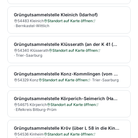
Grüngutsammelstelle Kleinich (Idarhof)
54483 Kleinich
Standort auf Karte öffnen
·
Bernkastel-Wittlich
Grüngutsammelstelle Klüsserath (an der K 41 (zwischen Klüsserath und Rivenich, 400 m nach Ortsausgang))
54340 Klüsserath
Standort auf Karte öffnen
·
Trier-Saarburg
Grüngutsammelstelle Konz-Kommlingen (vom Ortsausgang Kommlingen Richtung Oberemmel, auf der rechten Seite der K 136, ab der Aussiedlung Wahlen 150 m weiter)
54329 Konz
Standort auf Karte öffnen
·
Trier-Saarburg
Grüngutsammelstelle Körperich-Seimerich (Hauptstraße 6)
54675 Körperich
Standort auf Karte öffnen
·
Eifelkreis Bitburg-Prüm
Grüngutsammelstelle Kröv (über L 58 in die Kinheimer Str., nach ca. 500 m rechts, nach ca. 160 m wieder rechts)
54536 Kinheim
Standort auf Karte öffnen