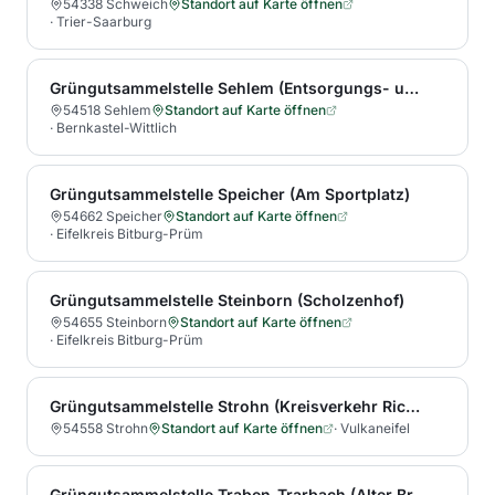
54338 Schweich
Standort auf Karte öffnen
·
Trier-Saarburg
Grüngutsammelstelle Sehlem (Entsorgungs- und Verwertungszentrum (EVZ) Sehlem)
54518 Sehlem
Standort auf Karte öffnen
·
Bernkastel-Wittlich
Grüngutsammelstelle Speicher (Am Sportplatz)
54662 Speicher
Standort auf Karte öffnen
·
Eifelkreis Bitburg-Prüm
Grüngutsammelstelle Steinborn (Scholzenhof)
54655 Steinborn
Standort auf Karte öffnen
·
Eifelkreis Bitburg-Prüm
Grüngutsammelstelle Strohn (Kreisverkehr Richtung Strohner Märchen)
54558 Strohn
Standort auf Karte öffnen
·
Vulkaneifel
Grüngutsammelstelle Traben-Trarbach (Alter Brauerweg 6)