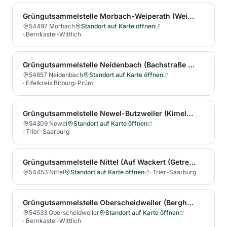
Grüngutsammelstelle Morbach-Weiperath (Weiperath 58)
54497 Morbach
Standort auf Karte öffnen
·
Bernkastel-Wittlich
Grüngutsammelstelle Neidenbach (Bachstraße 14)
54657 Neidenbach
Standort auf Karte öffnen
·
Eifelkreis Bitburg-Prüm
Grüngutsammelstelle Newel-Butzweiler (Kimelstraße 1)
54309 Newel
Standort auf Karte öffnen
·
Trier-Saarburg
Grüngutsammelstelle Nittel (Auf Wackert (Getreidelager oberhalb Windhof, Zufahrt über die L 135))
54453 Nittel
Standort auf Karte öffnen
·
Trier-Saarburg
Grüngutsammelstelle Oberscheidweiler (Berghof)
54533 Oberscheidweiler
Standort auf Karte öffnen
·
Bernkastel-Wittlich