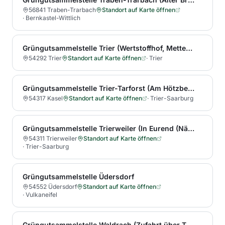
56841 Traben-Trarbach
Standort auf Karte öffnen
·
Bernkastel-Wittlich
Grüngutsammelstelle Trier (Wertstoffhof, Metternichstraße 35)
54292 Trier
Standort auf Karte öffnen
·
Trier
Grüngutsammelstelle Trier-Tarforst (Am Hötzberg, kurz vor dem Benninger Hof)
54317 Kasel
Standort auf Karte öffnen
·
Trier-Saarburg
Grüngutsammelstelle Trierweiler (In Eurend (Nähe Aussiedlerhof Bellersheim), Anfahrt: nach dem Ortsausgang Ri. TR-Euren die 1. Abfahrt links (Feldweg), dann etwa 500 m)
54311 Trierweiler
Standort auf Karte öffnen
·
Trier-Saarburg
Grüngutsammelstelle Üdersdorf
54552 Üdersdorf
Standort auf Karte öffnen
·
Vulkaneifel
Grüngutsammelstelle Waldrach (Zufahrt über Thommer Straße)