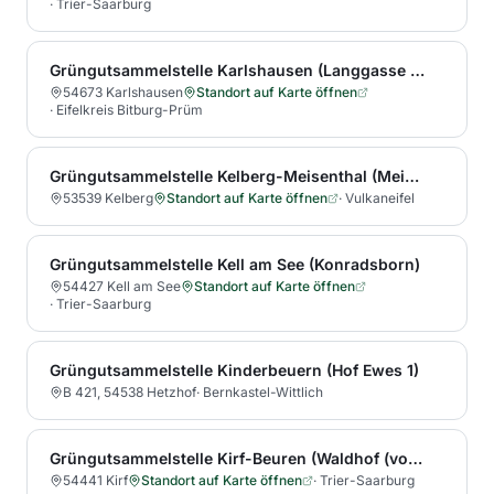
·
Trier-Saarburg
Grüngutsammelstelle Karlshausen (Langgasse 15)
54673 Karlshausen
Standort auf Karte öffnen
·
Eifelkreis Bitburg-Prüm
Grüngutsammelstelle Kelberg-Meisenthal (Meisenthaler Mühle)
53539 Kelberg
Standort auf Karte öffnen
·
Vulkaneifel
Grüngutsammelstelle Kell am See (Konradsborn)
54427 Kell am See
Standort auf Karte öffnen
·
Trier-Saarburg
Grüngutsammelstelle Kinderbeuern (Hof Ewes 1)
B 421, 54538 Hetzhof
·
Bernkastel-Wittlich
Grüngutsammelstelle Kirf-Beuren (Waldhof (von Kirf kommend vor dem Ortseingang Beuren rechts Richtung Dittlingen abbiegen. Der Waldhof ist dann der erste Aussiedlerhof auf der rechten Seite, die Grüng
54441 Kirf
Standort auf Karte öffnen
·
Trier-Saarburg