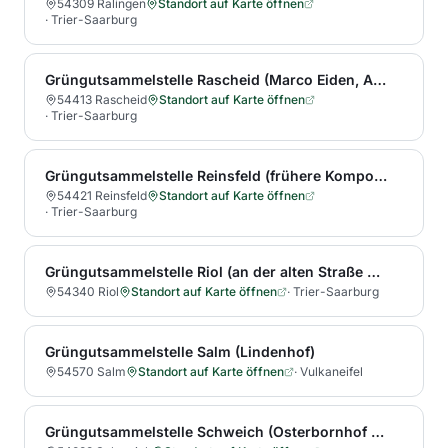
54309 Ralingen
Standort auf Karte öffnen
·
Trier-Saarburg
Grüngutsammelstelle Rascheid (Marco Eiden, Anfahrt: Anfahrt: aus Rascheid kommend auf der K 95 Richtung B 52, nach etwa 500 m links abbiegen, noch etwa 200 m auf dem asphaltierten Feldweg bis zur Samm
54413 Rascheid
Standort auf Karte öffnen
·
Trier-Saarburg
Grüngutsammelstelle Reinsfeld (frühere Kompostierungsanlage der Gemeinde Reinsfeld, Verlängerung der Straße Im Hof, die Sammelstelle liegt ca. 500 m hinter dem Ortsausgang)
54421 Reinsfeld
Standort auf Karte öffnen
·
Trier-Saarburg
Grüngutsammelstelle Riol (an der alten Straße Richtung Rioler Mühle, 200 m nach dem Ortsausgang)
54340 Riol
Standort auf Karte öffnen
·
Trier-Saarburg
Grüngutsammelstelle Salm (Lindenhof)
54570 Salm
Standort auf Karte öffnen
·
Vulkaneifel
Grüngutsammelstelle Schweich (Osterbornhof 1 (Nähe Leinenhof))