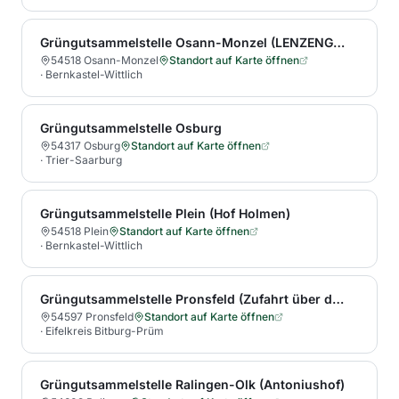
Grüngutsammelstelle Osann-Monzel (LENZENGRABEN - aus Osann kommend über Straße "Am Weisenstein" auf Wirtschaftsweg, Sammelstelle liegt nach ca. 670 m auf der linken Seite)
54518 Osann-Monzel
Standort auf Karte öffnen
·
Bernkastel-Wittlich
Grüngutsammelstelle Osburg
54317 Osburg
Standort auf Karte öffnen
·
Trier-Saarburg
Grüngutsammelstelle Plein (Hof Holmen)
54518 Plein
Standort auf Karte öffnen
·
Bernkastel-Wittlich
Grüngutsammelstelle Pronsfeld (Zufahrt über die Bahnhofstr./ Bauhof der Gemeinde Pronsfeld)
54597 Pronsfeld
Standort auf Karte öffnen
·
Eifelkreis Bitburg-Prüm
Grüngutsammelstelle Ralingen-Olk (Antoniushof)