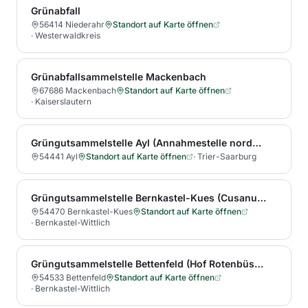
Grünabfall
56414 Niederahr
Standort auf Karte öffnen
·
Westerwaldkreis
Grünabfallsammelstelle Mackenbach
67686 Mackenbach
Standort auf Karte öffnen
·
Kaiserslautern
Grüngutsammelstelle Ayl (Annahmestelle nordwestlich von Ayl, Anfahrt von Trier: Ortseingang Ayl, 1. Straße links Richtung Ayler Kupp, nach etwa 600 m auf der linken Seite)
54441 Ayl
Standort auf Karte öffnen
·
Trier-Saarburg
Grüngutsammelstelle Bernkastel-Kues (Cusanus-Hofgut)
54470 Bernkastel-Kues
Standort auf Karte öffnen
·
Bernkastel-Wittlich
Grüngutsammelstelle Bettenfeld (Hof Rotenbüsch)
54533 Bettenfeld
Standort auf Karte öffnen
·
Bernkastel-Wittlich