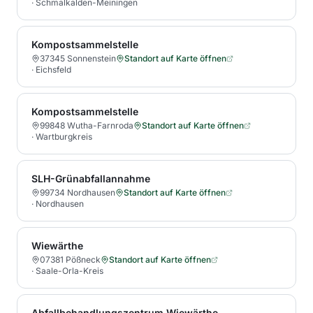
·
Schmalkalden-Meiningen
Kompostsammelstelle
37345 Sonnenstein
Standort auf Karte öffnen
·
Eichsfeld
Kompostsammelstelle
99848 Wutha-Farnroda
Standort auf Karte öffnen
·
Wartburgkreis
SLH-Grünabfallannahme
99734 Nordhausen
Standort auf Karte öffnen
·
Nordhausen
Wiewärthe
07381 Pößneck
Standort auf Karte öffnen
·
Saale-Orla-Kreis
Abfallbehandlungszentrum Wiewärthe