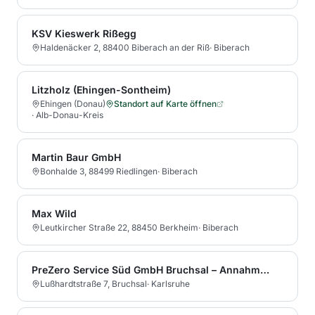
KSV Kieswerk Rißegg
Haldenäcker 2, 88400 Biberach an der Riß
·
Biberach
Litzholz (Ehingen-Sontheim)
Ehingen (Donau)
Standort auf Karte öffnen
·
Alb-Donau-Kreis
Martin Baur GmbH
Bonhalde 3, 88499 Riedlingen
·
Biberach
Max Wild
Leutkircher Straße 22, 88450 Berkheim
·
Biberach
PreZero Service Süd GmbH Bruchsal – Annahmestelle Elektrogeräte
Lußhardtstraße 7, Bruchsal
·
Karlsruhe