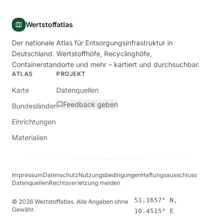
Wertstoffatlas
Der nationale Atlas für Entsorgungsinfrastruktur in
Deutschland. Wertstoffhöfe, Recyclinghöfe,
Containerstandorte und mehr – kartiert und durchsuchbar.
ATLAS
PROJEKT
Karte
Datenquellen
Feedback geben
Bundesländer
Einrichtungen
Materialien
Impressum
Datenschutz
Nutzungsbedingungen
Haftungsausschluss
Datenquellen
Rechtsverletzung melden
51.1657° N,
©
2026
Wertstoffatlas. Alle Angaben ohne
Gewähr.
10.4515° E