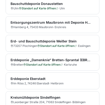
Bauschuttdeponie Donaustetten
Ulm
Standort auf Karte öffnen
·
Ulm
Entsorgungszentrum Maulbronn mit Deponie Hamberg
Hamberg 4, 75433 Maulbronn
·
Enzkreis
Erd- und Bauschuttdeponie Weißer Stein
73207 Plochingen
Standort auf Karte öffnen
·
Esslingen
Erddeponie „Damenknie“ Bretten-Sprantal (EBRD GmbH & Co. KG)
Bretten
Standort auf Karte öffnen
·
Karlsruhe
Erddeponie Eberstadt
Im Röss 2, 74246 Eberstadt
·
Heilbronn
Kreismülldeponie Sindelfingen
Leonberger Straße 204, 71063 Sindelfingen
·
Böblingen