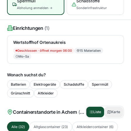
Sperrmüll
Schadstoffe
Abholung anmelden →
Sonderinfrastruktur
Einrichtungen
(
1
)
Wertstoffhof Ortenaukreis
Geschlossen
· öffnet morgen 06:00
15
Materialien
Mo–Sa
Wonach suchst du?
Batterien
Elektrogeräte
Schadstoffe
Sperrmüll
Grünschnitt
Altkleider
Containerstandorte in
Achern
(
32
)
Liste
Karte
Alle
(
32
)
Altglascontainer
(
23
)
Altkleidercontainer
(
6
)