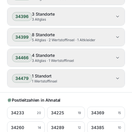
3
Standorte
34396
3 Altglas
8
Standorte
34399
5 Altglas · 2 Wertstoffinsel · 1 Altkleider
4
Standorte
34466
3 Altglas · 1 Wertstoffinsel
1
Standort
34479
1 Wertstoffinsel
Postleitzahlen in
Ahnatal
34233
34225
34369
20
19
15
34260
34289
34385
14
12
10