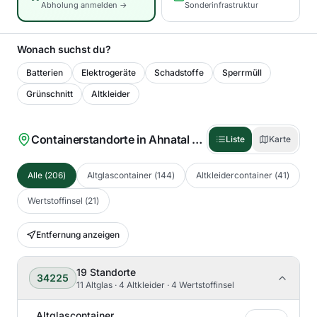
Abholung anmelden →
Sonderinfrastruktur
Wonach suchst du?
Batterien
Elektrogeräte
Schadstoffe
Sperrmüll
Grünschnitt
Altkleider
Containerstandorte in
Ahnatal
(
206
)
Liste
Karte
Alle
(
206
)
Altglascontainer
(
144
)
Altkleidercontainer
(
41
)
Wertstoffinsel
(
21
)
Entfernung anzeigen
19
Standorte
34225
11 Altglas · 4 Altkleider · 4 Wertstoffinsel
Altglascontainer