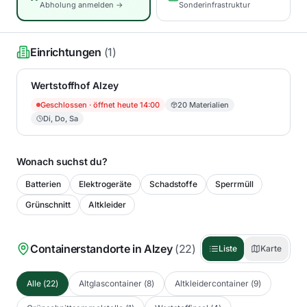
Abholung anmelden →
Sonderinfrastruktur
Einrichtungen
(
1
)
Wertstoffhof Alzey
Geschlossen
· öffnet heute 14:00
20
Materialien
Di, Do, Sa
Wonach suchst du?
Batterien
Elektrogeräte
Schadstoffe
Sperrmüll
Grünschnitt
Altkleider
Containerstandorte in
Alzey
(
22
)
Liste
Karte
Alle
(
22
)
Altglascontainer
(
8
)
Altkleidercontainer
(
9
)