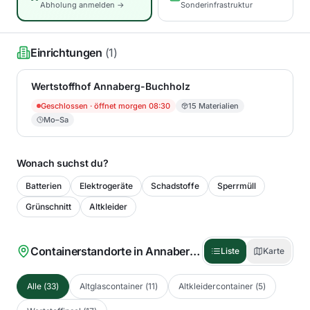
Abholung anmelden →
Sonderinfrastruktur
Einrichtungen
(
1
)
Wertstoffhof Annaberg-Buchholz
Geschlossen
· öffnet morgen 08:30
15
Materialien
Mo–Sa
Wonach suchst du?
Batterien
Elektrogeräte
Schadstoffe
Sperrmüll
Grünschnitt
Altkleider
Containerstandorte in
Annaberg-Buchholz
(
33
)
Liste
Karte
Alle
(
33
)
Altglascontainer
(
11
)
Altkleidercontainer
(
5
)