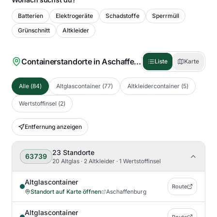
Batterien
Elektrogeräte
Schadstoffe
Sperrmüll
Grünschnitt
Altkleider
Containerstandorte in
Aschaffenburg
(
84
)
Liste
Karte
Alle
(
84
)
Altglascontainer
(
77
)
Altkleidercontainer
(
5
)
Wertstoffinsel
(
2
)
Entfernung anzeigen
23
Standorte
63739
20 Altglas · 2 Altkleider · 1 Wertstoffinsel
Altglascontainer
Route
Standort auf Karte öffnen
Aschaffenburg
Altglascontainer