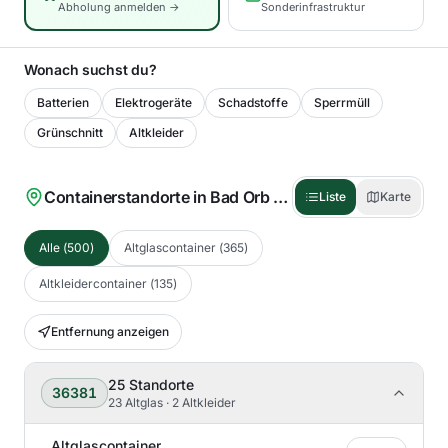
Abholung anmelden →
Sonderinfrastruktur
Wonach suchst du?
Batterien
Elektrogeräte
Schadstoffe
Sperrmüll
Grünschnitt
Altkleider
Containerstandorte in
Bad Orb
(
500
)
Liste
Karte
Alle
(
500
)
Altglascontainer
(
365
)
Altkleidercontainer
(
135
)
Entfernung anzeigen
25
Standorte
36381
23 Altglas · 2 Altkleider
Altglascontainer