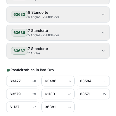
8
Standorte
63633
6 Altglas · 2 Altkleider
7
Standorte
63636
5 Altglas · 2 Altkleider
7
Standorte
63637
7 Altglas
Postleitzahlen in
Bad Orb
63477
63486
63584
50
37
33
63579
61130
63571
29
28
27
61137
36381
27
25