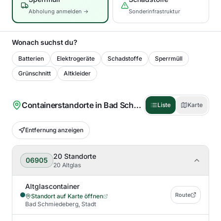
Abholung anmelden →
Sonderinfrastruktur
Wonach suchst du?
Batterien
Elektrogeräte
Schadstoffe
Sperrmüll
Grünschnitt
Altkleider
Containerstandorte in
Bad Schmiedeberg
(
20
)
Liste
Karte
Entfernung anzeigen
20
Standorte
06905
20 Altglas
Altglascontainer
Route
Standort auf Karte öffnen
Bad Schmiedeberg, Stadt