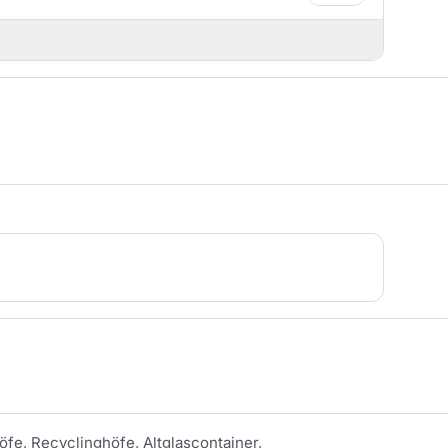
öfe, Recyclinghöfe, Altglascontainer,