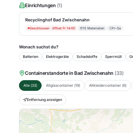
Einrichtungen
(
1
)
Recyclinghof Bad Zwischenahn
Geschlossen
· öffnet Fr 14:00
15
Materialien
Fr–Sa
Wonach suchst du?
Batterien
Elektrogeräte
Schadstoffe
Sperrmüll
Gr
Containerstandorte in
Bad Zwischenahn
(
33
)
Alle
(
33
)
Altglascontainer
(
19
)
Altkleidercontainer
(
6
)
Entfernung anzeigen