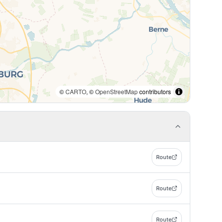
©
CARTO
, ©
OpenStreetMap
contributors
Route
Route
Route