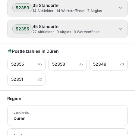
35
Standorte
52353
14 Altkleider · 14 Wertstoffinsel · 7 Altglas
45
Standorte
52355
27 Altkleider · 9 Altglas · 9 Wertstoffinsel
Postleitzahlen in
Düren
52355
52353
52349
45
35
26
52351
22
Region
Landkreis
Düren