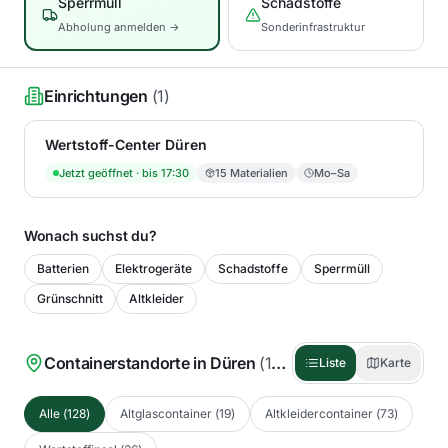
Sperrmüll
Schadstoffe
Abholung anmelden →
Sonderinfrastruktur
Einrichtungen
(
1
)
Wertstoff-Center Düren
Jetzt geöffnet
· bis 17:30
15
Materialien
Mo–Sa
Wonach suchst du?
Batterien
Elektrogeräte
Schadstoffe
Sperrmüll
Grünschnitt
Altkleider
Containerstandorte in
Düren
(
128
)
Liste
Karte
Alle
(
128
)
Altglascontainer
(
19
)
Altkleidercontainer
(
73
)