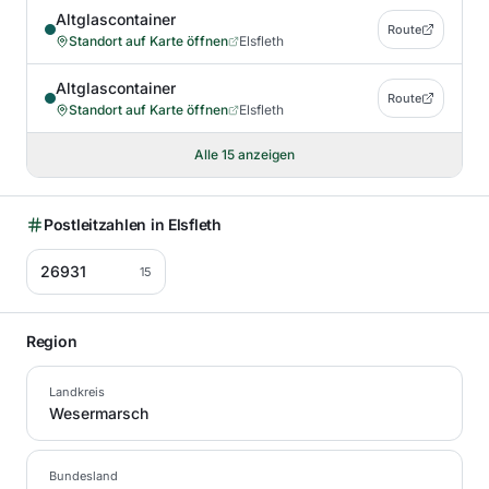
Altglascontainer
Route
Standort auf Karte öffnen
Elsfleth
Altglascontainer
Route
Standort auf Karte öffnen
Elsfleth
Alle
15
anzeigen
Postleitzahlen in
Elsfleth
26931
15
Region
Landkreis
Wesermarsch
Bundesland