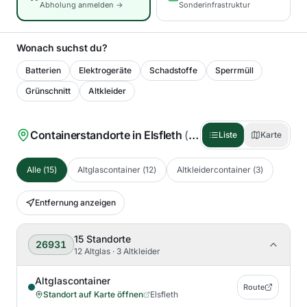
Abholung anmelden →
Sonderinfrastruktur
Wonach suchst du?
Batterien
Elektrogeräte
Schadstoffe
Sperrmüll
Grünschnitt
Altkleider
Containerstandorte in
Elsfleth
(
15
)
Liste
Karte
Alle
(
15
)
Altglascontainer
(
12
)
Altkleidercontainer
(
3
)
Entfernung anzeigen
15
Standorte
26931
12 Altglas · 3 Altkleider
Altglascontainer
Route
Standort auf Karte öffnen
Elsfleth