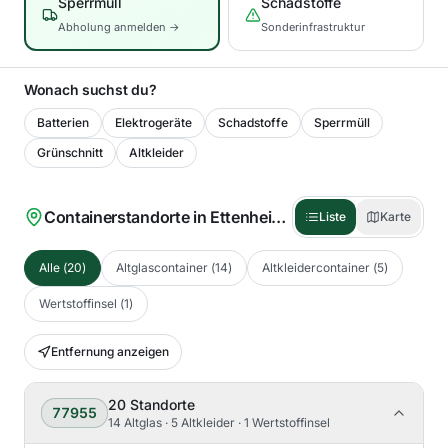
Sperrmüll
Schadstoffe
Abholung anmelden →
Sonderinfrastruktur
Wonach suchst du?
Batterien
Elektrogeräte
Schadstoffe
Sperrmüll
Grünschnitt
Altkleider
Containerstandorte in
Ettenheim
(
20
)
Liste
Karte
Alle
(
20
)
Altglascontainer
(
14
)
Altkleidercontainer
(
5
)
Wertstoffinsel
(
1
)
Entfernung anzeigen
20
Standorte
77955
14 Altglas · 5 Altkleider · 1 Wertstoffinsel