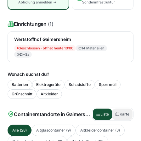
Abholung anmelden →
Sonderinfrastruktur
Einrichtungen
(
1
)
Wertstoffhof Gaimersheim
Geschlossen
· öffnet heute 10:00
14
Materialien
Di–Sa
Wonach suchst du?
Batterien
Elektrogeräte
Schadstoffe
Sperrmüll
Grünschnitt
Altkleider
Containerstandorte in
Gaimersheim, M
(
28
)
Liste
Karte
Alle
(
28
)
Altglascontainer
(
9
)
Altkleidercontainer
(
3
)