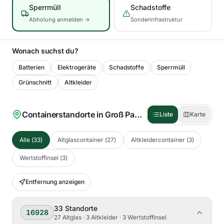
Sperrmüll
Schadstoffe
Abholung anmelden →
Sonderinfrastruktur
Wonach suchst du?
Batterien
Elektrogeräte
Schadstoffe
Sperrmüll
Grünschnitt
Altkleider
Containerstandorte in
Groß Pankow (Prignitz)
(
33
)
Liste
Karte
Alle
(
33
)
Altglascontainer
(
27
)
Altkleidercontainer
(
3
)
Wertstoffinsel
(
3
)
Entfernung anzeigen
33
Standorte
16928
27 Altglas · 3 Altkleider · 3 Wertstoffinsel