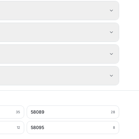
58089
35
28
58095
12
8