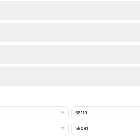
58119
36
58091
14