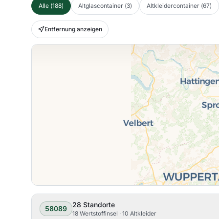
Alle
(
188
)
Altglascontainer
(
3
)
Altkleidercontainer
(
67
)
Entfernung anzeigen
28
Standorte
58089
18 Wertstoffinsel · 10 Altkleider