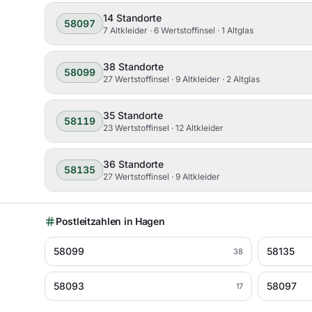
14
Standorte
58097
7 Altkleider · 6 Wertstoffinsel · 1 Altglas
38
Standorte
58099
27 Wertstoffinsel · 9 Altkleider · 2 Altglas
35
Standorte
58119
23 Wertstoffinsel · 12 Altkleider
36
Standorte
58135
27 Wertstoffinsel · 9 Altkleider
Postleitzahlen in
Hagen
58099
58135
38
58093
58097
17