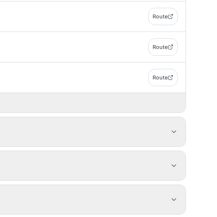
Route
Route
Route