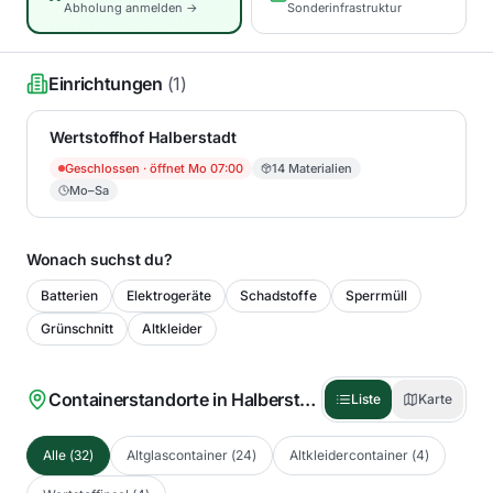
Abholung anmelden →
Sonderinfrastruktur
Einrichtungen
(
1
)
Wertstoffhof Halberstadt
Geschlossen
· öffnet Mo 07:00
14
Materialien
Mo–Sa
Wonach suchst du?
Batterien
Elektrogeräte
Schadstoffe
Sperrmüll
Grünschnitt
Altkleider
Containerstandorte in
Halberstadt
(
32
)
Liste
Karte
Alle
(
32
)
Altglascontainer
(
24
)
Altkleidercontainer
(
4
)