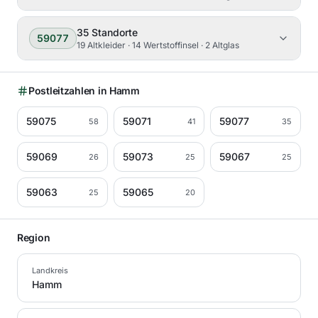
35
Standorte
59077
19 Altkleider · 14 Wertstoffinsel · 2 Altglas
Postleitzahlen in
Hamm
59075
59071
59077
58
41
35
59069
59073
59067
26
25
25
59063
59065
25
20
Region
Landkreis
Hamm