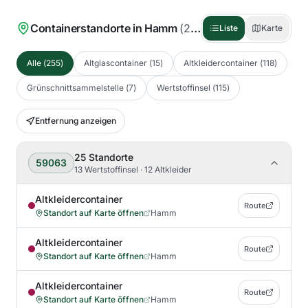
Containerstandorte in
Hamm
(
255
)
Liste
Karte
Alle
(
255
)
Altglascontainer
(
15
)
Altkleidercontainer
(
118
)
Grünschnittsammelstelle
(
7
)
Wertstoffinsel
(
115
)
Entfernung anzeigen
25
Standorte
59063
13 Wertstoffinsel · 12 Altkleider
Altkleidercontainer
Route
Standort auf Karte öffnen
Hamm
Altkleidercontainer
Route
Standort auf Karte öffnen
Hamm
Altkleidercontainer
Route
Standort auf Karte öffnen
Hamm