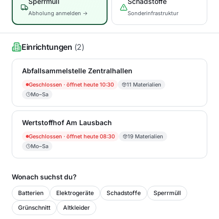
Sperrmüll
Schadstoffe
Abholung anmelden →
Sonderinfrastruktur
Einrichtungen
(
2
)
Abfallsammelstelle Zentralhallen
Geschlossen
· öffnet heute 10:30
11
Materialien
Mo–Sa
Wertstoffhof Am Lausbach
Geschlossen
· öffnet heute 08:30
19
Materialien
Mo–Sa
Wonach suchst du?
Batterien
Elektrogeräte
Schadstoffe
Sperrmüll
Grünschnitt
Altkleider