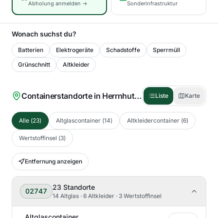
Abholung anmelden →
Sonderinfrastruktur
Wonach suchst du?
Batterien
Elektrogeräte
Schadstoffe
Sperrmüll
Grünschnitt
Altkleider
Containerstandorte in
Herrnhut
(
23
)
Liste
Karte
Alle
(
23
)
Altglascontainer
(
14
)
Altkleidercontainer
(
6
)
Wertstoffinsel
(
3
)
Entfernung anzeigen
23
Standorte
02747
14 Altglas · 6 Altkleider · 3 Wertstoffinsel
Altglascontainer