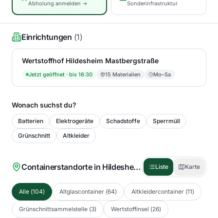
Abholung anmelden →
Sonderinfrastruktur
Einrichtungen
(
1
)
Wertstoffhof Hildesheim Mastbergstraße
Jetzt geöffnet
· bis 16:30
15
Materialien
Mo–Sa
Wonach suchst du?
Batterien
Elektrogeräte
Schadstoffe
Sperrmüll
Grünschnitt
Altkleider
Containerstandorte in
Hildesheim
(
104
)
Liste
Karte
Alle
(
104
)
Altglascontainer
(
64
)
Altkleidercontainer
(
11
)
Grünschnittsammelstelle
(
3
)
Wertstoffinsel
(
26
)