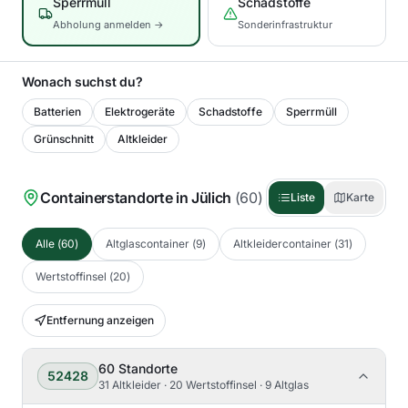
Sperrmüll
Schadstoffe
Abholung anmelden →
Sonderinfrastruktur
Wonach suchst du?
Batterien
Elektrogeräte
Schadstoffe
Sperrmüll
Grünschnitt
Altkleider
Containerstandorte in
Jülich
(
60
)
Liste
Karte
Alle
(
60
)
Altglascontainer
(
9
)
Altkleidercontainer
(
31
)
Wertstoffinsel
(
20
)
Entfernung anzeigen
60
Standorte
52428
31 Altkleider · 20 Wertstoffinsel · 9 Altglas