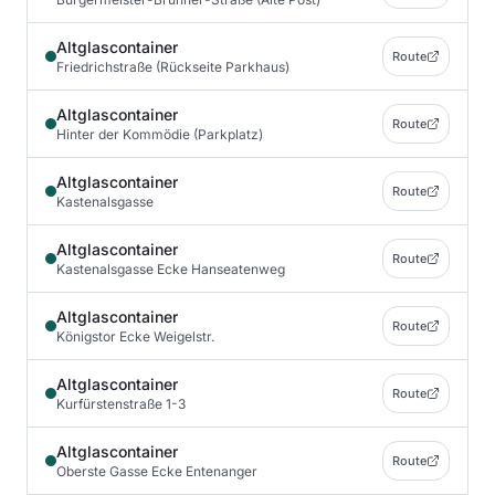
Altglascontainer
Route
Friedrichstraße (Rückseite Parkhaus)
Altglascontainer
Route
Hinter der Kommödie (Parkplatz)
Altglascontainer
Route
Kastenalsgasse
Altglascontainer
Route
Kastenalsgasse Ecke Hanseatenweg
Altglascontainer
Route
Königstor Ecke Weigelstr.
Altglascontainer
Route
Kurfürstenstraße 1-3
Altglascontainer
Route
Oberste Gasse Ecke Entenanger