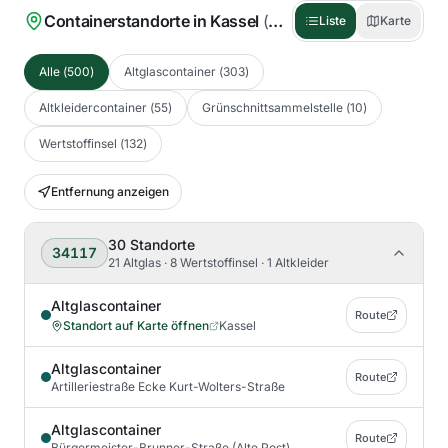
Containerstandorte in
Kassel
(
500
)
Liste
Karte
Alle
(
500
)
Altglascontainer
(
303
)
Altkleidercontainer
(
55
)
Grünschnittsammelstelle
(
10
)
Wertstoffinsel
(
132
)
Entfernung anzeigen
30
Standorte
34117
21 Altglas · 8 Wertstoffinsel · 1 Altkleider
Altglascontainer
Route
Standort auf Karte öffnen
Kassel
Altglascontainer
Route
Artilleriestraße Ecke Kurt-Wolters-Straße
Altglascontainer
Route
Bürgermeister-Brunner-Straße (Alte Post)