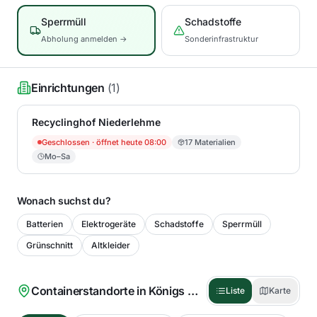
Sperrmüll
Schadstoffe
Abholung anmelden →
Sonderinfrastruktur
Einrichtungen
(
1
)
Recyclinghof Niederlehme
Geschlossen
· öffnet heute 08:00
17
Materialien
Mo–Sa
Wonach suchst du?
Batterien
Elektrogeräte
Schadstoffe
Sperrmüll
Grünschnitt
Altkleider
Containerstandorte in
Königs Wusterhausen
(
47
)
Liste
Karte