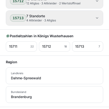
15712
12 Altglas · 3 Altkleider · 2 Wertstoffinsel
7
Standorte
15713
4 Altkleider · 3 Altglas
Postleitzahlen in
Königs Wusterhausen
15711
15712
15713
22
18
7
Region
Landkreis
Dahme-Spreewald
Bundesland
Brandenburg