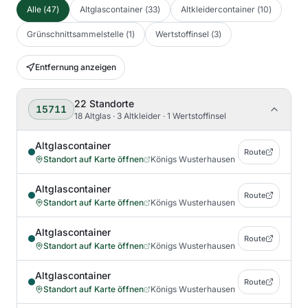
Alle
(
47
)
Altglascontainer
(
33
)
Altkleidercontainer
(
10
)
Grünschnittsammelstelle
(
1
)
Wertstoffinsel
(
3
)
Entfernung anzeigen
22
Standorte
15711
18 Altglas · 3 Altkleider · 1 Wertstoffinsel
Altglascontainer
Route
Standort auf Karte öffnen
Königs Wusterhausen
Altglascontainer
Route
Standort auf Karte öffnen
Königs Wusterhausen
Altglascontainer
Route
Standort auf Karte öffnen
Königs Wusterhausen
Altglascontainer
Route
Standort auf Karte öffnen
Königs Wusterhausen