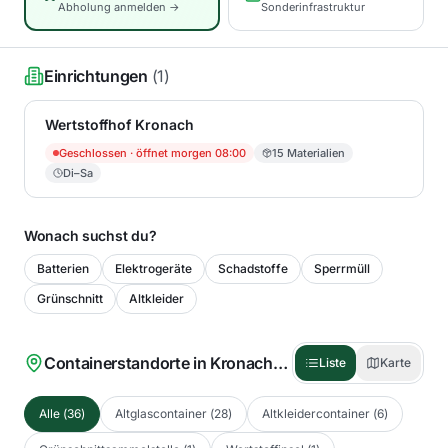
Abholung anmelden →
Sonderinfrastruktur
Einrichtungen
(
1
)
Wertstoffhof Kronach
Geschlossen
· öffnet morgen 08:00
15
Materialien
Di–Sa
Wonach suchst du?
Batterien
Elektrogeräte
Schadstoffe
Sperrmüll
Grünschnitt
Altkleider
Containerstandorte in
Kronach, St
(
36
)
Liste
Karte
Alle
(
36
)
Altglascontainer
(
28
)
Altkleidercontainer
(
6
)