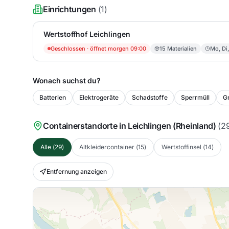
Einrichtungen
(
1
)
Wertstoffhof Leichlingen
Geschlossen
· öffnet morgen 09:00
15
Materialien
Mo, Di,
Wonach suchst du?
Batterien
Elektrogeräte
Schadstoffe
Sperrmüll
Gr
Containerstandorte in
Leichlingen (Rheinland)
(
2
Alle
(
29
)
Altkleidercontainer
(
15
)
Wertstoffinsel
(
14
)
Entfernung anzeigen