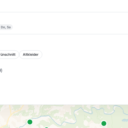
 Do, Sa
ünschnitt
Altkleider
9
)