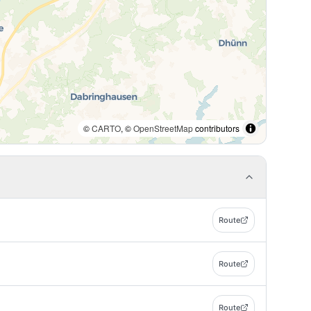
©
CARTO
, ©
OpenStreetMap
contributors
Route
Route
Route