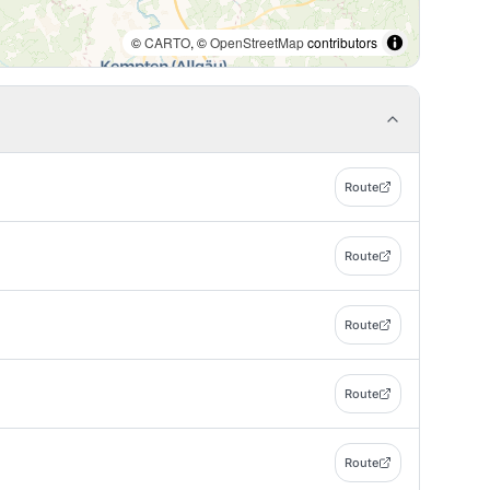
©
CARTO
, ©
OpenStreetMap
contributors
Route
Route
Route
Route
Route