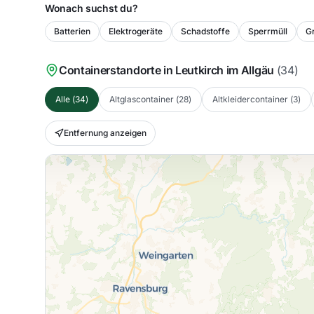
Wonach suchst du?
Batterien
Elektrogeräte
Schadstoffe
Sperrmüll
Gr
Containerstandorte in
Leutkirch im Allgäu
(
34
)
Alle
(
34
)
Altglascontainer
(
28
)
Altkleidercontainer
(
3
)
Entfernung anzeigen