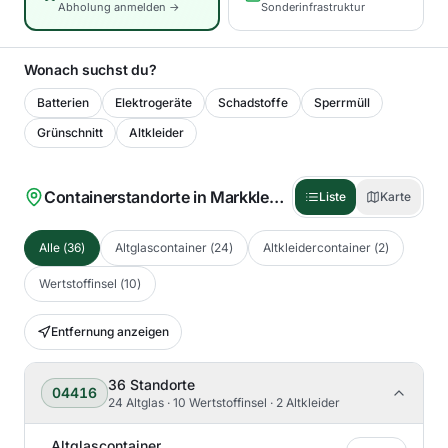
Abholung anmelden →
Sonderinfrastruktur
Wonach suchst du?
Batterien
Elektrogeräte
Schadstoffe
Sperrmüll
Grünschnitt
Altkleider
Containerstandorte in
Markkleeberg
(
36
)
Liste
Karte
Alle
(
36
)
Altglascontainer
(
24
)
Altkleidercontainer
(
2
)
Wertstoffinsel
(
10
)
Entfernung anzeigen
36
Standorte
04416
24 Altglas · 10 Wertstoffinsel · 2 Altkleider
Altglascontainer