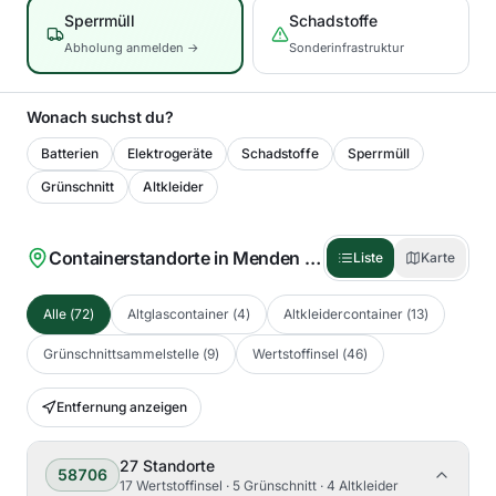
Sperrmüll
Schadstoffe
Abholung anmelden →
Sonderinfrastruktur
Wonach suchst du?
Batterien
Elektrogeräte
Schadstoffe
Sperrmüll
Grünschnitt
Altkleider
Containerstandorte in
Menden (Sauerland)
(
72
)
Liste
Karte
Alle
(
72
)
Altglascontainer
(
4
)
Altkleidercontainer
(
13
)
Grünschnittsammelstelle
(
9
)
Wertstoffinsel
(
46
)
Entfernung anzeigen
27
Standorte
58706
17 Wertstoffinsel · 5 Grünschnitt · 4 Altkleider