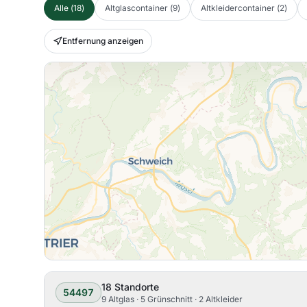
Alle
(
18
)
Altglascontainer
(
9
)
Altkleidercontainer
(
2
)
Entfernung anzeigen
18
Standorte
54497
9 Altglas · 5 Grünschnitt · 2 Altkleider