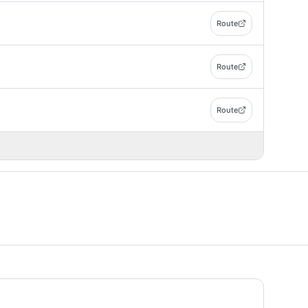
Route
Route
Route