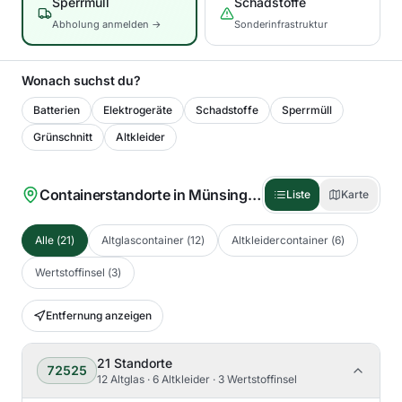
Sperrmüll
Schadstoffe
Abholung anmelden →
Sonderinfrastruktur
Wonach suchst du?
Batterien
Elektrogeräte
Schadstoffe
Sperrmüll
Grünschnitt
Altkleider
Containerstandorte in
Münsingen
(
21
)
Liste
Karte
Alle
(
21
)
Altglascontainer
(
12
)
Altkleidercontainer
(
6
)
Wertstoffinsel
(
3
)
Entfernung anzeigen
21
Standorte
72525
12 Altglas · 6 Altkleider · 3 Wertstoffinsel