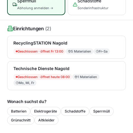
Sperrmüll
Schadstoffe
Abholung anmelden →
Sonderinfrastruktur
Einrichtungen
(
2
)
RecyclingSTATION Nagold
Geschlossen
· öffnet Fr 13:00
5
Materialien
Fr–Sa
Technische Dienste Nagold
Geschlossen
· öffnet heute 08:00
1
Materialien
Mo, Mi, Fr
Wonach suchst du?
Batterien
Elektrogeräte
Schadstoffe
Sperrmüll
Grünschnitt
Altkleider