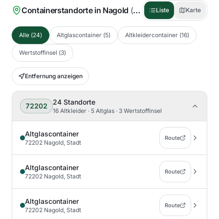
Containerstandorte in
Nagold
(
24
)
Liste
Karte
Alle
(
24
)
Altglascontainer
(
5
)
Altkleidercontainer
(
16
)
Wertstoffinsel
(
3
)
Entfernung anzeigen
24
Standorte
72202
16 Altkleider · 5 Altglas · 3 Wertstoffinsel
Altglascontainer
Route
72202 Nagold, Stadt
Altglascontainer
Route
72202 Nagold, Stadt
Altglascontainer
Route
72202 Nagold, Stadt