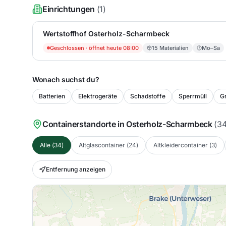
Einrichtungen
(
1
)
Wertstoffhof Osterholz-Scharmbeck
Geschlossen
· öffnet heute 08:00
15
Materialien
Mo–Sa
Wonach suchst du?
Batterien
Elektrogeräte
Schadstoffe
Sperrmüll
Gr
Containerstandorte in
Osterholz-Scharmbeck
(
3
Alle
(
34
)
Altglascontainer
(
24
)
Altkleidercontainer
(
3
)
Entfernung anzeigen