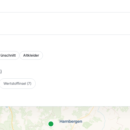
ünschnitt
Altkleider
4
)
Wertstoffinsel
(
7
)