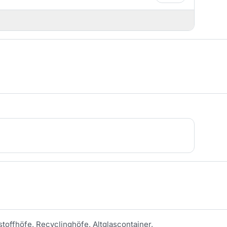
stoffhöfe, Recyclinghöfe, Altglascontainer,