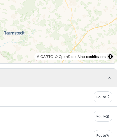
©
CARTO
, ©
OpenStreetMap
contributors
Route
Route
Route