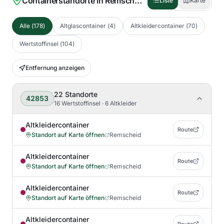
Containerstandorte in
Remscheid
(
178
)
Liste
Karte
Alle
(
178
)
Altglascontainer
(
4
)
Altkleidercontainer
(
70
)
Wertstoffinsel
(
104
)
Entfernung anzeigen
22
Standorte
42853
16 Wertstoffinsel · 6 Altkleider
Altkleidercontainer
Route
Standort auf Karte öffnen
Remscheid
Altkleidercontainer
Route
Standort auf Karte öffnen
Remscheid
Altkleidercontainer
Route
Standort auf Karte öffnen
Remscheid
Altkleidercontainer