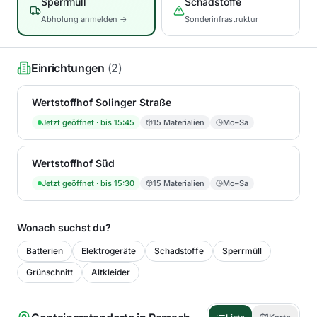
Sperrmüll
Schadstoffe
Abholung anmelden →
Sonderinfrastruktur
Einrichtungen
(
2
)
Wertstoffhof Solinger Straße
Jetzt geöffnet
· bis 15:45
15
Materialien
Mo–Sa
Wertstoffhof Süd
Jetzt geöffnet
· bis 15:30
15
Materialien
Mo–Sa
Wonach suchst du?
Batterien
Elektrogeräte
Schadstoffe
Sperrmüll
Grünschnitt
Altkleider