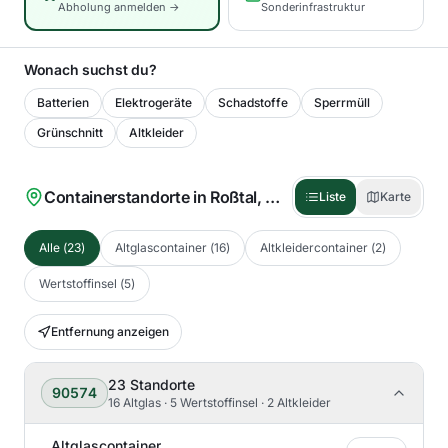
Abholung anmelden →
Sonderinfrastruktur
Wonach suchst du?
Batterien
Elektrogeräte
Schadstoffe
Sperrmüll
Grünschnitt
Altkleider
Containerstandorte in
Roßtal, M
(
23
)
Liste
Karte
Alle
(
23
)
Altglascontainer
(
16
)
Altkleidercontainer
(
2
)
Wertstoffinsel
(
5
)
Entfernung anzeigen
23
Standorte
90574
16 Altglas · 5 Wertstoffinsel · 2 Altkleider
Altglascontainer