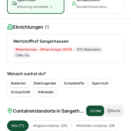
Abholung anmelden →
Sonderinfrastruktur
Einrichtungen
(
1
)
Wertstoffhof Sangerhausen
Geschlossen
· öffnet morgen 09:00
15
Materialien
Mo–Sa
Wonach suchst du?
Batterien
Elektrogeräte
Schadstoffe
Sperrmüll
Grünschnitt
Altkleider
Containerstandorte in
Sangerhausen
(
71
)
Liste
Karte
Alle
(
71
)
Altglascontainer
(
35
)
Altkleidercontainer
(
28
)