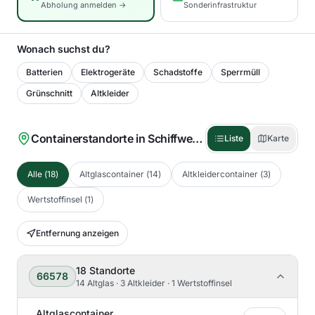
Abholung anmelden →
Sonderinfrastruktur
Wonach suchst du?
Batterien
Elektrogeräte
Schadstoffe
Sperrmüll
Grünschnitt
Altkleider
Containerstandorte in
Schiffweiler
(
18
)
Liste
Karte
Alle
(
18
)
Altglascontainer
(
14
)
Altkleidercontainer
(
3
)
Wertstoffinsel
(
1
)
Entfernung anzeigen
18
Standorte
66578
14 Altglas · 3 Altkleider · 1 Wertstoffinsel
Altglascontainer