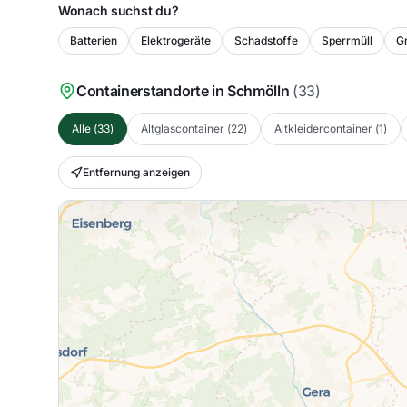
Wonach suchst du?
Batterien
Elektrogeräte
Schadstoffe
Sperrmüll
Gr
Containerstandorte in
Schmölln
(
33
)
Alle
(
33
)
Altglascontainer
(
22
)
Altkleidercontainer
(
1
)
Entfernung anzeigen