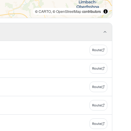
©
CARTO
, ©
OpenStreetMap
contributors
Route
Route
Route
Route
Route