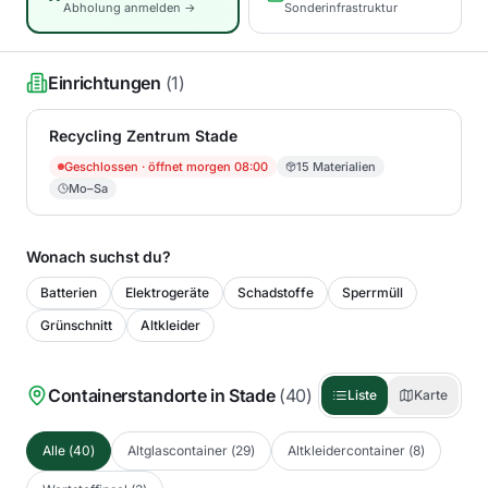
Abholung anmelden →
Sonderinfrastruktur
Einrichtungen
(
1
)
Recycling Zentrum Stade
Geschlossen
· öffnet morgen 08:00
15
Materialien
Mo–Sa
Wonach suchst du?
Batterien
Elektrogeräte
Schadstoffe
Sperrmüll
Grünschnitt
Altkleider
Containerstandorte in
Stade
(
40
)
Liste
Karte
Alle
(
40
)
Altglascontainer
(
29
)
Altkleidercontainer
(
8
)