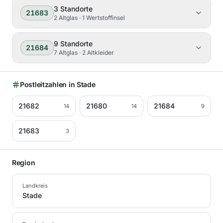
3
Standorte
21683
2 Altglas · 1 Wertstoffinsel
9
Standorte
21684
7 Altglas · 2 Altkleider
Postleitzahlen in
Stade
21682
21680
21684
14
14
9
21683
3
Region
Landkreis
Stade