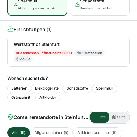
Sperrmüll
Schadstoffe
Abholung anmelden →
Sonderinfrastruktur
Einrichtungen
(
1
)
Wertstoffhof Steinfurt
Geschlossen
· öffnet heute 09:00
15
Materialien
Mo–Sa
Wonach suchst du?
Batterien
Elektrogeräte
Schadstoffe
Sperrmüll
Grünschnitt
Altkleider
Containerstandorte in
Steinfurt
(
19
)
Liste
Karte
Alle
(
19
)
Altglascontainer
(
5
)
Altkleidercontainer
(
10
)