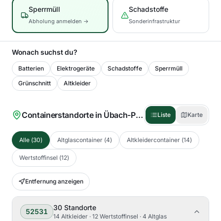
Sperrmüll
Schadstoffe
Abholung anmelden →
Sonderinfrastruktur
Wonach suchst du?
Batterien
Elektrogeräte
Schadstoffe
Sperrmüll
Grünschnitt
Altkleider
Containerstandorte in
Übach-Palenberg
(
30
)
Liste
Karte
Alle
(
30
)
Altglascontainer
(
4
)
Altkleidercontainer
(
14
)
Wertstoffinsel
(
12
)
Entfernung anzeigen
30
Standorte
52531
14 Altkleider · 12 Wertstoffinsel · 4 Altglas