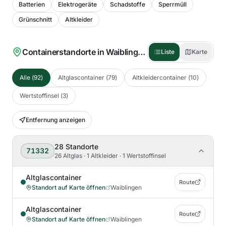
Batterien
Elektrogeräte
Schadstoffe
Sperrmüll
Grünschnitt
Altkleider
Containerstandorte in
Waiblingen
(
92
)
Liste
Karte
Alle
(
92
)
Altglascontainer
(
79
)
Altkleidercontainer
(
10
)
Wertstoffinsel
(
3
)
Entfernung anzeigen
28
Standorte
71332
26 Altglas · 1 Altkleider · 1 Wertstoffinsel
Altglascontainer
Route
Standort auf Karte öffnen
Waiblingen
Altglascontainer
Route
Standort auf Karte öffnen
Waiblingen