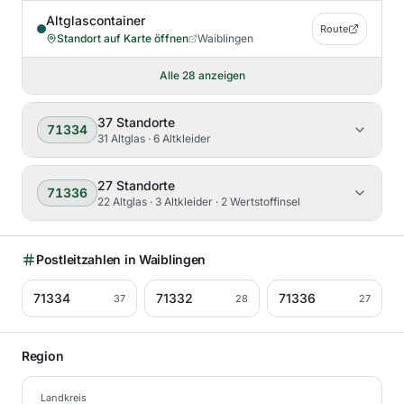
Altglascontainer
Route
Standort auf Karte öffnen
Waiblingen
Alle
28
anzeigen
37
Standorte
71334
31 Altglas · 6 Altkleider
27
Standorte
71336
22 Altglas · 3 Altkleider · 2 Wertstoffinsel
Postleitzahlen in
Waiblingen
71334
71332
71336
37
28
27
Region
Landkreis