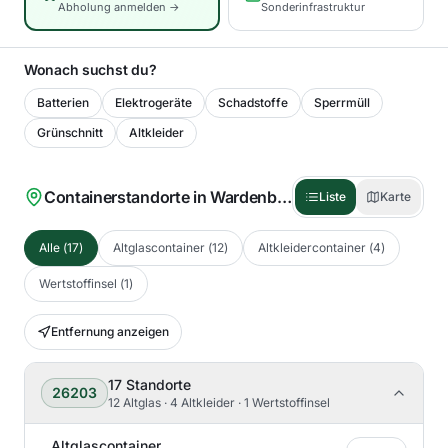
Abholung anmelden →
Sonderinfrastruktur
Wonach suchst du?
Batterien
Elektrogeräte
Schadstoffe
Sperrmüll
Grünschnitt
Altkleider
Containerstandorte in
Wardenburg
(
17
)
Liste
Karte
Alle
(
17
)
Altglascontainer
(
12
)
Altkleidercontainer
(
4
)
Wertstoffinsel
(
1
)
Entfernung anzeigen
17
Standorte
26203
12 Altglas · 4 Altkleider · 1 Wertstoffinsel
Altglascontainer