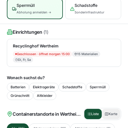
Sperrmüll
Schadstoffe
Abholung anmelden →
Sonderinfrastruktur
Einrichtungen
(
1
)
Recyclinghof Wertheim
Geschlossen
· öffnet morgen 15:00
15
Materialien
Di, Fr, Sa
Wonach suchst du?
Batterien
Elektrogeräte
Schadstoffe
Sperrmüll
Grünschnitt
Altkleider
Containerstandorte in
Wertheim
(
20
)
Liste
Karte