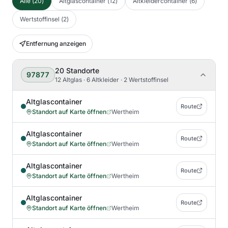
Alle
(
20
)
Altglascontainer
(
12
)
Altkleidercontainer
(
6
)
Wertstoffinsel
(
2
)
Entfernung anzeigen
20
Standorte
97877
12 Altglas · 6 Altkleider · 2 Wertstoffinsel
Altglascontainer
Route
Standort auf Karte öffnen
Wertheim
Altglascontainer
Route
Standort auf Karte öffnen
Wertheim
Altglascontainer
Route
Standort auf Karte öffnen
Wertheim
Altglascontainer
Route
Standort auf Karte öffnen
Wertheim