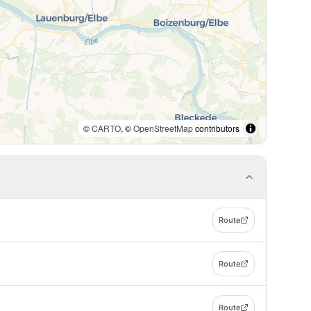
©
CARTO
, ©
OpenStreetMap
contributors
Route
Route
Route