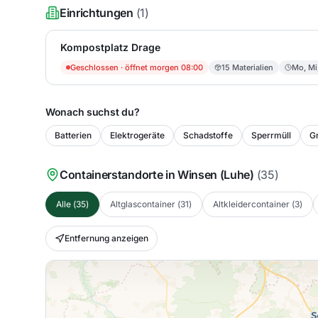
Einrichtungen
(
1
)
Kompostplatz Drage
Geschlossen
· öffnet morgen 08:00
15
Materialien
Mo, Mi
Wonach suchst du?
Batterien
Elektrogeräte
Schadstoffe
Sperrmüll
Gr
Containerstandorte in
Winsen (Luhe)
(
35
)
Alle
(
35
)
Altglascontainer
(
31
)
Altkleidercontainer
(
3
)
Entfernung anzeigen