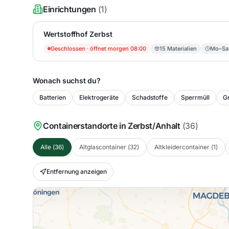
Einrichtungen
(
1
)
Wertstoffhof Zerbst
Geschlossen
· öffnet morgen 08:00
15
Materialien
Mo–Sa
Wonach suchst du?
Batterien
Elektrogeräte
Schadstoffe
Sperrmüll
Gr
Containerstandorte in
Zerbst/Anhalt
(
36
)
Alle
(
36
)
Altglascontainer
(
32
)
Altkleidercontainer
(
1
)
Entfernung anzeigen