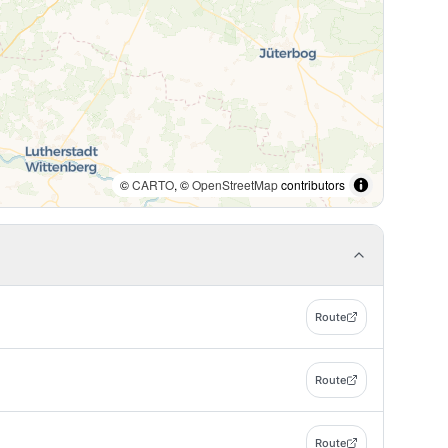
©
CARTO
, ©
OpenStreetMap
contributors
Route
Route
Route