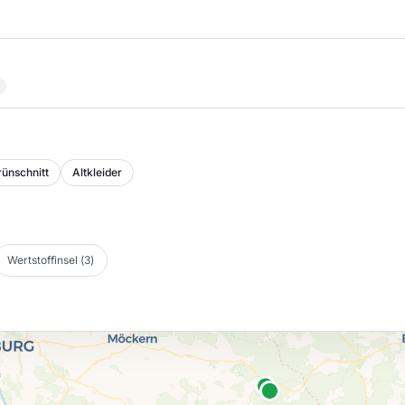
ünschnitt
Altkleider
Wertstoffinsel
(
3
)