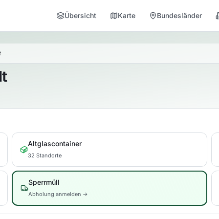
Übersicht
Karte
Bundesländer
t
t
Altglascontainer
32 Standorte
Sperrmüll
Abholung anmelden →