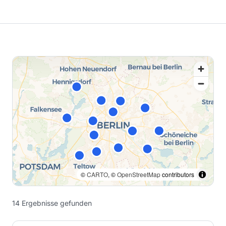
©
CARTO
, ©
OpenStreetMap
contributors
14
Ergebnisse
gefunden